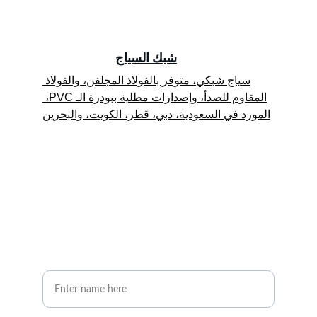
شبك السياج
سياج شبكي، متوفر بالفولاذ المجلفن، والفولاذ 
المقاوم للصدأ، وإصدارات مطلية ببودرة الـ PVC، 
المورد في السعودية، دبي، قطر، الكويت، والبحرين
Stay Connected
Get updates on our latest projects and offers
Your Full Name