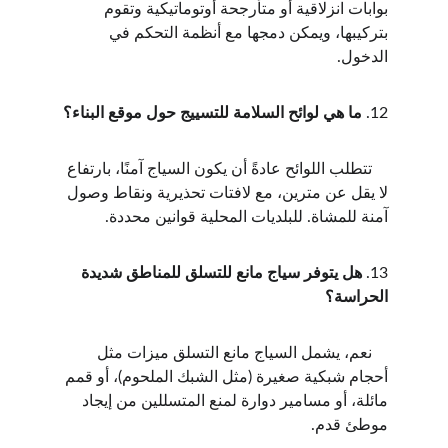
بوابات انزلاقية أو متأرجحة أوتوماتيكية وتقوم 
بتركيبها، ويمكن دمجها مع أنظمة التحكم في 
الدخول.
12. 
ما هي لوائح السلامة للتسييج حول موقع البناء؟
    تتطلب اللوائح عادةً أن يكون السياج آمنًا، بارتفاع 
لا يقل عن مترين، مع لافتات تحذيرية ونقاط وصول 
آمنة للمشاة. للبلديات المحلية قوانين محددة.
13. 
هل يتوفر سياج مانع للتسلق للمناطق شديدة 
الحراسة؟
    نعم، يشمل السياج مانع التسلق ميزات مثل 
أحجام شبكية صغيرة (مثل الشبك الملحوم)، أو قمم 
مائلة، أو مسامير دوارة لمنع المتسللين من إيجاد 
موطئ قدم.